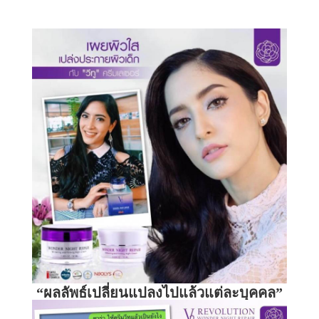
“ผลลัพธ์เปลี่ยนแปลงไปแล้วแต่ละบุคคล”