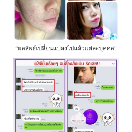
“ผลลัพธ์เปลี่ยนแปลงไปแล้วแต่ละบุคคล”