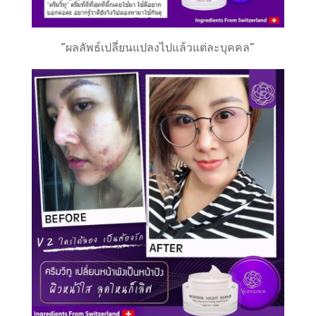
“ผลลัพธ์เปลี่ยนแปลงไปแล้วแต่ละบุคคล”