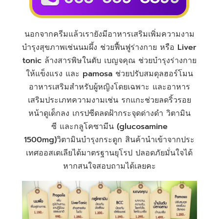
นอกจากครีมแล้วเรายังมีอาหารเสริมเพิ่มความงาม
บำรุงสุขภาพเช่น
นมผึ้ง
ช่วยฟื้นฟูร่างกาย หรือ
Liver
tonic
ล้างสารพิษในตับ
เบญจคุณ
ช่วยบำรุงร่างกาย
ให้แข็งแรง และ
pamosa
ช่วยปรับสมดุลฮอร์โมน
อาหารเสริมสำหรับผู้หญิงโดยเฉพาะ และอาหาร
เสริมประเภทความงามเช่น
รกแกะ
ช่วยลดริ้วรอย
หน้าดูเด็กลง
เกรปซีด
ลดฝ้ากระจุดด่างดำ
วิตามิน
ซี
และ
กลูโคซามีน
(
glucosamine
1500mg
)วิตามินบำรุงกระดูก
สินค้านำเข้าจากประ
เทศออสเตเลียได้มาตรฐานยุโรป ปลอดภัยมั่นใจได้
หากสนใจสอบถามได้เลยคะ