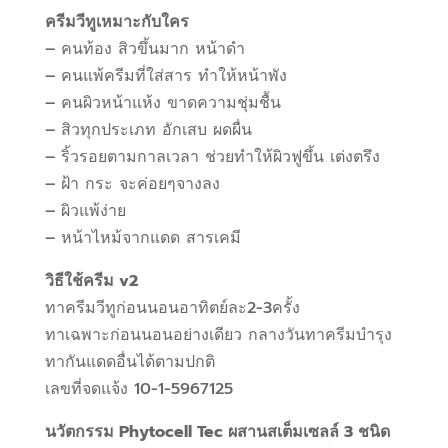
ครีมวีทูเหมาะกับใคร
– คนท้อง สิวขึ้นมาก หน้าดำ
– คนแพ้ครีมที่ใส่สาร ทำให้หน้าพัง
– คนผิวหน้าแห้ง ขาดความชุ่มชื้น
– สิวทุกประเภท อักเสบ ผดผื่น
– ริ้วรอยตามกาลเวลา ช่วยทำให้ผิวฟูขึ้น เต่งตรึง
– ฝ้า กระ จะค่อยๆจางลง
– ผิวแพ้ง่าย
– หน้าไหม้จากแดด สารเคมี
วิธีใช้ครีม v2
ทาครีมวีทูก่อนนอนอาทิตย์ละ2-3ครั้ง
ทาเฉพาะก่อนนอนอย่างเดียว กลางวันทาครีมบำรุง
ทากันแดดอื่นได้ตามปกติ
เลขที่จดแจ้ง 10-1-5967125
นวัตกรรม Phytocell Tec ผสานสเต็มเซลล์ 3 ชนิด