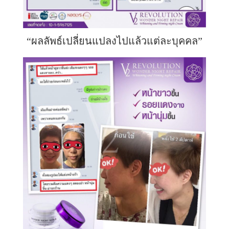
“ผลลัพธ์เปลี่ยนแปลงไปแล้วแต่ละบุคคล”