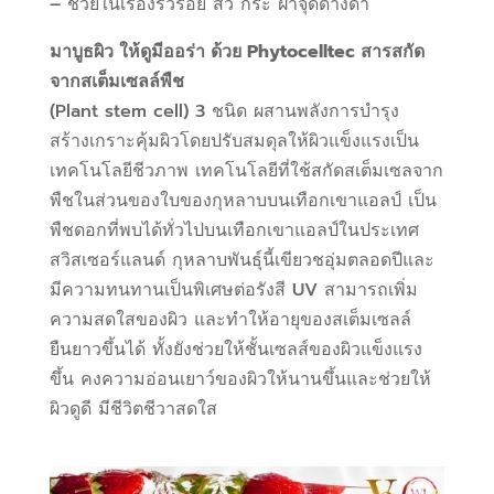
– ช่วยในเรื่องริ้วรอย สิว กระ ฝ้าจุดด่างดำ
มาบูธผิว ให้ดูมีออร่า ด้วย Phytocelltec สารสกัด
จากสเต็มเซลล์พืช
(Plant stem cell) 3 ชนิด ผสานพลังการบำรุง
สร้างเกราะคุ้มผิวโดยปรับสมดุลให้ผิวแข็งแรงเป็น
เทคโนโลยีชีวภาพ เทคโนโลยีที่ใช้สกัดสเต็มเซลจาก
พืชในส่วนของใบของกุหลาบบนเทือกเขาแอลป์ เป็น
พืชดอกที่พบได้ทั่วไปบนเทือกเขาแอลป์ในประเทศ
สวิสเซอร์แลนด์ กุหลาบพันธุ์นี้เขียวชอุ่มตลอดปีและ
มีความทนทานเป็นพิเศษต่อรังสี UV สามารถเพิ่ม
ความสดใสของผิว และทำให้อายุของสเต็มเซลล์
ยืนยาวขึ้นได้ ทั้งยังช่วยให้ชั้นเซลส์ของผิวแข็งแรง
ขึ้น คงความอ่อนเยาว์ของผิวให้นานขึ้นและช่วยให้
ผิวดูดี มีชีวิตชีวาสดใส