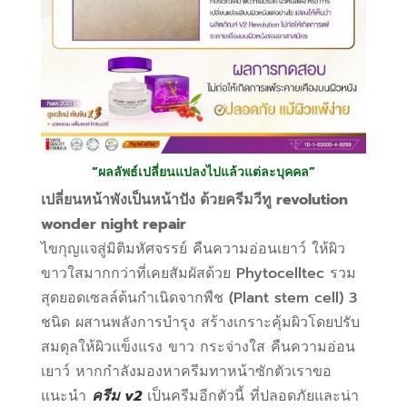
“ผลลัพธ์เปลี่ยนแปลงไปแล้วแต่ละบุคคล”
เปลี่ยนหน้าพังเป็นหน้าปัง ด้วยครีมวีทู revolution
wonder night repair
ไขกุญแจสู่มิติมหัศจรรย์ คืนความอ่อนเยาว์ ให้ผิว
ขาวใสมากกว่าที่เคยสัมผัสด้วย Phytocelltec รวม
สุดยอดเซลล์ต้นกำเนิดจากพืช (Plant stem cell) 3
ชนิด ผสานพลังการบำรุง สร้างเกราะคุ้มผิวโดยปรับ
สมดุลให้ผิวแข็งแรง ขาว กระจ่างใส คืนความอ่อน
เยาว์ หากกำลังมองหาครีมทาหน้าซักตัวเราขอ
แนะนำ
ครีม v2
เป็นครีมอีกตัวนี้ ที่ปลอดภัยและน่า