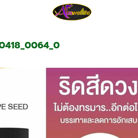
tion
About Us
Review
Blo
190418_0064_0