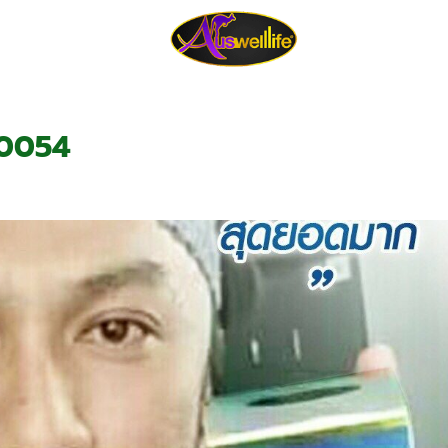
tion
About Us
Review
Blo
_0054