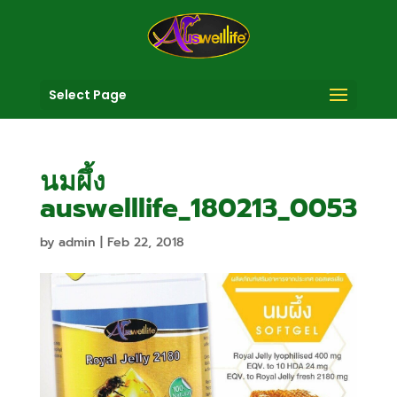
Select Page
นมผึ้ง
auswelllife_180213_0053
by
admin
|
Feb 22, 2018