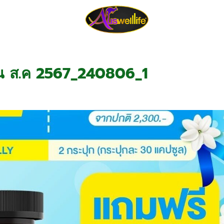
tion
About Us
Review
Blo
น ส.ค 2567_240806_1