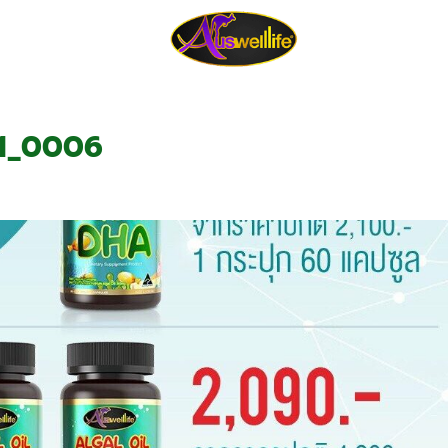
tion
About Us
Review
Blo
01_0006